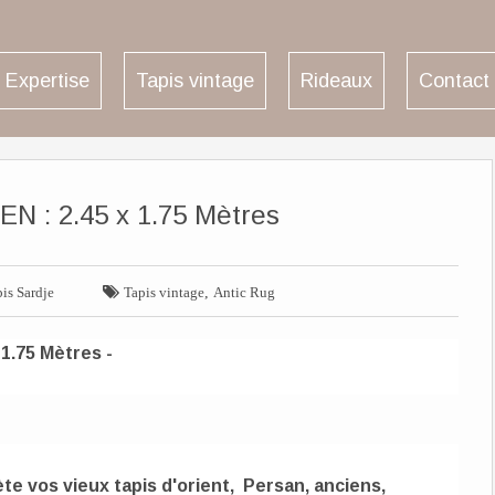
Expertise
Tapis vintage
Rideaux
Contact
 : 2.45 x 1.75 Mètres

,
is Sardje
Tapis vintage
Antic Rug
1.75 Mètres -
hète vos vieux tapis d'orient, Persan, anciens,