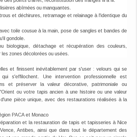
des points d'arrêt, reconstitution des franges fil à fil.
s lisières abîmées ou manquantes.
rous et déchirures, retramage et relainage à l'identique du
avec toile cousue à la main, pose de sangles et bandes de
u'il gondole.
ou biologique, détachage et récupération des couleurs,
ur les zones décolorées ou usées.
es et finissent inévitablement par s'user : velours qui se
qui s'effilochent. Une intervention professionnelle est
ns et préserver la valeur décorative, patrimoniale ou
'Orient ou votre tapis ancien à une histoire ou une valeur
d'une pièce unique, avec des restaurations réalisées à la
 région PACA et Monaco
réparation et la restauration de tapis et tapisseries à Nice
, Vence, Antibes, ainsi que dans tout le département des