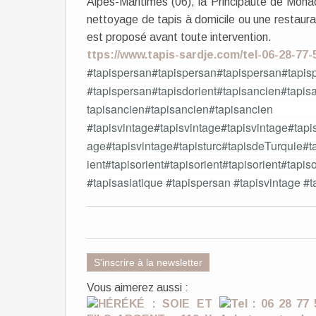
Alpes-Maritimes (06), la Principauté de Mona
nettoyage de tapis à domicile ou une restaura
est proposé avant toute intervention.
ttps://www.tapis-sardje.com/tel-06-28-7
#tapispersan#tapispersan#tapispersan#tapis
#tapispersan#tapisdorient#tapisancien#tapis
tapisancien#tapisancien#tapisancien
#tapisvintage#tapisvintage#tapisvintage#tapi
age#tapisvintage#tapisturc#tapisdeTurquie#tap
ient#tapisorient#tapisorient#tapisorient
#tapisasiatique #tapispersan #tapisvintage #
S'inscrire à la newsletter
Vous aimerez aussi :