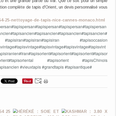
co et une grande partie du Var. Que ce soit pour un simple
tion complète de tapis d'Orient, un devis personnalisé vous
7-54-25-nettoyage-de-tapis-nice-cannes-monaco.html
persan#tapispersan#tapispersan#tapispersan#tapispersan
ancien#tapisancien#tapisancien#tapisancien#tapisancien#
 #tapisiran#tapisiran#tapisiran #tapisoccasion
svintage#tapisvintage#tapisvintage#tapisvintage#tapisvint
isiranien#Iran#tapisorient#tapisorient#tapisorient#tapisor
#tapisorient#tapisoriental #tapisorient #tapisChinois
tapisancien #vieuxtapis #grandtapis #tapisantique#