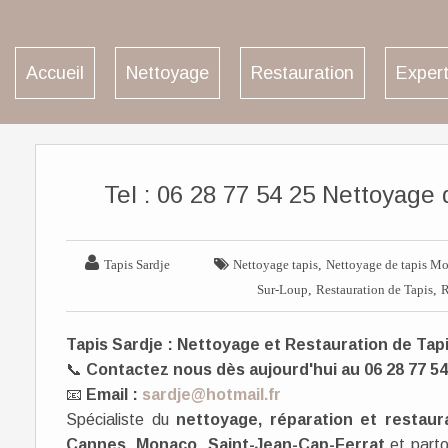
Accueil
Nettoyage
Restauration
Expert
Tel : 06 28 77 54 25 Nettoyage


,
Tapis Sardje
Nettoyage tapis
Nettoyage de tapis M
,
,
Sur-Loup
Restauration de Tapis
R
Tapis Sardje : Nettoyage et Restauration de Tapi
📞
Contactez nous dès aujourd'hui au 06 28 77 54
📧
Email :
sardje@hotmail.fr
Spécialiste du
nettoyage, réparation et restaur
Cannes
,
Monaco
,
Saint-Jean-Cap-Ferrat
et parto