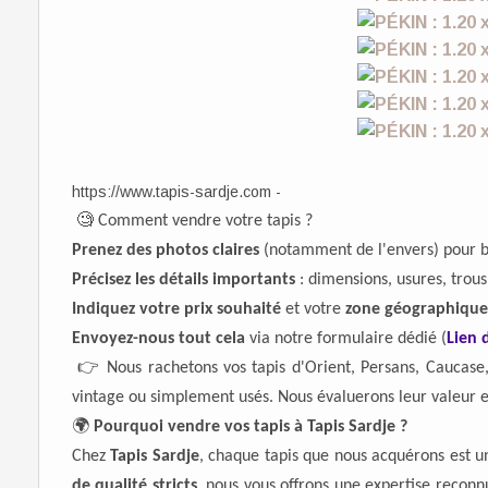
https://www.tapis-sardje.com -
🧐
Comment vendre votre tapis ?
Prenez des photos claires
(notamment de l'envers) pour b
Précisez les détails importants
: dimensions, usures, trous,
Indiquez votre prix souhaité
et votre
zone géographique
Envoyez-nous tout cela
via notre formulaire dédié (
Lien 
👉
Nous rachetons vos tapis d'Orient, Persans, Caucase, C
vintage ou simplement usés. Nous évaluerons leur valeur en
🌍
Pourquoi vendre vos tapis à Tapis Sardje ?
Chez
Tapis Sardje
, chaque tapis que nous acquérons est u
de qualité stricts
, nous vous offrons une expertise reconnu