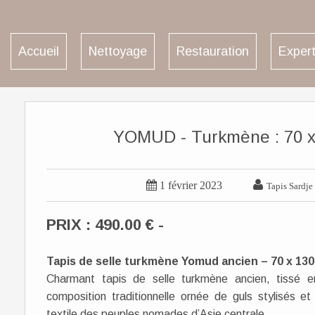
Accueil
Nettoyage
Restauration
Expert
YOMUD - Turkmène : 70 x 


1 février 2023
Tapis Sardje
PRIX : 490.00 € -
Tapis de selle turkmène Yomud ancien – 70 x 13
Charmant tapis de selle turkmène ancien, tissé e
composition traditionnelle ornée de guls stylisés et
textile des peuples nomades d’Asie centrale.