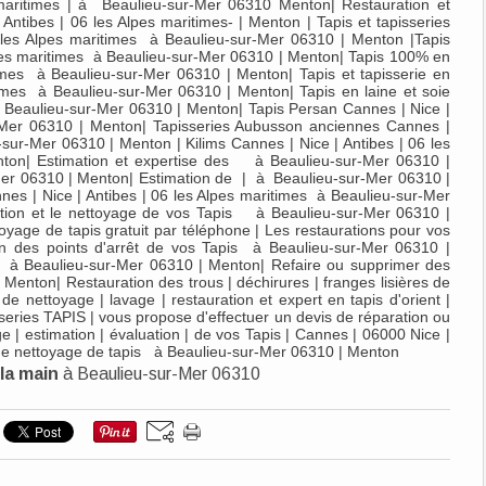
 maritimes | à Beaulieu-sur-Mer 06310 Menton| Restauration et
 Antibes | 06 les Alpes maritimes- | Menton | Tapis et tapisseries
6 les Alpes maritimes à Beaulieu-sur-Mer 06310 | Menton |Tapis
lpes maritimes à Beaulieu-sur-Mer 06310 | Menton| Tapis 100% en
times à Beaulieu-sur-Mer 06310 | Menton| Tapis et tapisserie en
times à Beaulieu-sur-Mer 06310 | Menton| Tapis en laine et soie
à Beaulieu-sur-Mer 06310 | Menton| Tapis Persan Cannes | Nice |
r-Mer 06310 | Menton| Tapisseries Aubusson anciennes Cannes |
-sur-Mer 06310 | Menton | Kilims Cannes | Nice | Antibes | 06 les
ton| Estimation et expertise des à Beaulieu-sur-Mer 06310 |
er 06310 | Menton| Estimation de | à Beaulieu-sur-Mer 06310 |
nnes | Nice | Antibes | 06 les Alpes maritimes à Beaulieu-sur-Mer
ration et le nettoyage de vos Tapis à Beaulieu-sur-Mer 06310 |
yage de tapis gratuit par téléphone | Les restaurations pour vos
 des points d'arrêt de vos Tapis à Beaulieu-sur-Mer 06310 |
s à Beaulieu-sur-Mer 06310 | Menton| Refaire ou supprimer des
enton| Restauration des trous | déchirures | franges lisières de
nettoyage | lavage | restauration et expert en tapis d'orient |
isseries TAPIS | vous propose d'effectuer un devis de réparation ou
e | estimation | évaluation | de vos Tapis | Cannes | 06000 Nice |
 de nettoyage de tapis à Beaulieu-sur-Mer 06310 | Menton
 la main
à Beaulieu-sur-Mer 06310