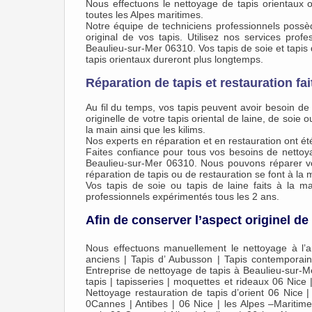
Nous effectuons le nettoyage de tapis orientaux
toutes les Alpes maritimes.
Notre équipe de techniciens professionnels possède
original de vos tapis. Utilisez nos services prof
Beaulieu-sur-Mer 06310. Vos tapis de soie et tapis
tapis orientaux dureront plus longtemps.
Réparation de tapis et restauration fai
Au fil du temps, vos tapis peuvent avoir besoin de
originelle de votre tapis oriental de laine, de soie 
la main ainsi que les kilims.
Nos experts en réparation et en restauration ont é
Faites confiance pour tous vos besoins de nettoy
Beaulieu-sur-Mer 06310. Nous pouvons réparer vos
réparation de tapis ou de restauration se font à la 
Vos tapis de soie ou tapis de laine faits à la 
professionnels expérimentés tous les 2 ans.
Afin de conserver l’aspect originel d
Nous effectuons manuellement le nettoyage à l’anc
anciens | Tapis d’ Aubusson | Tapis contemporains
Entreprise de nettoyage de tapis à Beaulieu-sur-Me
tapis | tapisseries | moquettes et rideaux 06 Nice
Nettoyage restauration de tapis d’orient 06 Nice
0Cannes | Antibes | 06 Nice | les Alpes –Mariti