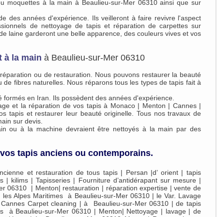
 ou moquettes à la main à Beaulieu-sur-Mer 06310 ainsi que sur
 des années d'expérience. Ils veilleront à faire revivre l'aspect
essionnels de nettoyage de tapis et réparation de carpettes sur
 de laine garderont une belle apparence, des couleurs vives et vos
t à la main
à Beaulieu-sur-Mer 06310
 réparation ou de restauration. Nous pouvons restaurer la beauté
ou de fibres naturelles. Nous réparons tous les types de tapis fait à
té formés en Iran. Ils possèdent des années d'expérience.
age et la réparation de vos tapis à Monaco | Menton | Cannes |
 tapis et restaurer leur beauté originelle. Tous nos travaux de
main sur devis.
main ou à la machine devraient être nettoyés à la main par des
e vos tapis anciens ou contemporains.
ienne et restauration de tous tapis | Persan |d’ orient | tapis
 | kilims | Tapisseries | Fourniture d’antidérapant sur mesure |
r 06310 | Menton| restauration | réparation expertise | vente de
 | les Alpes Maritimes à Beaulieu-sur-Mer 06310 | le Var. Lavage
 | Cannes Carpet cleaning | à Beaulieu-sur-Mer 06310 | de tapis
mes à Beaulieu-sur-Mer 06310 | Menton| Nettoyage | lavage | de