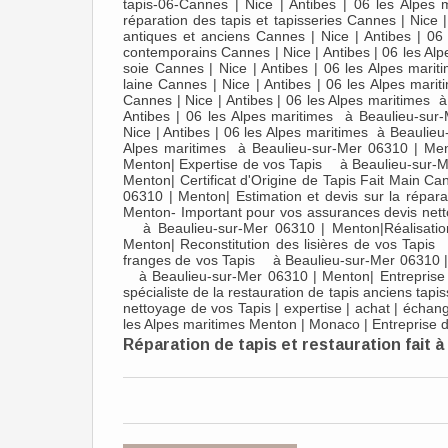
tapis-06-Cannes | Nice | Antibes | 06 les Alpes
réparation des tapis et tapisseries Cannes | Nice |
antiques et anciens Cannes | Nice | Antibes | 0
contemporains Cannes | Nice | Antibes | 06 les A
soie Cannes | Nice | Antibes | 06 les Alpes mari
laine Cannes | Nice | Antibes | 06 les Alpes mari
Cannes | Nice | Antibes | 06 les Alpes maritimes 
Antibes | 06 les Alpes maritimes à Beaulieu-su
Nice | Antibes | 06 les Alpes maritimes à Beaulieu
Alpes maritimes à Beaulieu-sur-Mer 06310 | Men
Menton| Expertise de vos Tapis à Beaulieu-sur-M
Menton| Certificat d'Origine de Tapis Fait Main Ca
06310 | Menton| Estimation et devis sur la répa
Menton- Important pour vos assurances devis netto
à Beaulieu-sur-Mer 06310 | Menton|Réalisation
Menton| Reconstitution des lisières de vos Tapi
franges de vos Tapis à Beaulieu-sur-Mer 06310 | M
à Beaulieu-sur-Mer 06310 | Menton| Entreprise de 
spécialiste de la restauration de tapis anciens tap
nettoyage de vos Tapis | expertise | achat | échang
les Alpes maritimes Menton | Monaco | Entreprise
Réparation de tapis et restauration fait à