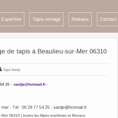
Expertise
Tapis vintage
Rideaux
Contact
age de tapis à Beaulieu-sur-Mer 06310

Tapis Sardje
 54 25 -
sardje@hotmail.fr
-
r-Mer 06310 | toutes les Alpes-maritimes et Monaco