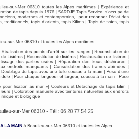
ulieu-sur-Mer 06310 toutes les Alpes maritimes | Expérience et
uration de tapis depuis 1976 | SARDJE Tapis Service, s’occupe de
es, anciens, modernes et contemporains, pour redonner l’éclat des
 traditionnels, tapis d’orients, tapis Kilims | Tapis de soies, tapis
ieu-sur-Mer 06310 et toutes les Alpes maritimes
Réalisation des points d’arrêt sur les franges | Reconstitution de
 de Lisières | Reconstitution de lisières | Restauration de lisières |
etissage des parties usées | Réparation des trous, déchirures |
aux endroits manquants | Consolidation des trames abîmées |
es| Doublage du tapis avec une toile cousue à la main | Pose d’une
ondole | Pour chaque longueur et largeur, cousue à la main | Pose
pour fixation au mur »| Couleurs et Détachage de tapis kilim |
leurs | Coloration manuelle avec teintures naturelles aux endroits
himique et biologique
 A LA MAIN
à Beaulieu-sur-Mer 06310 et toutes les Alpes