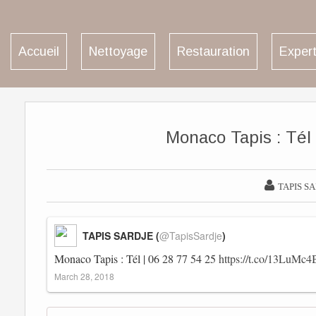
Accueil
Nettoyage
Restauration
Expert
Monaco Tapis : Tél |

TAPIS S
TAPIS SARDJE (
@TapisSardje
)
Monaco Tapis : Tél | 06 28 77 54 25
https://t.co/13LuMc4
March 28, 2018