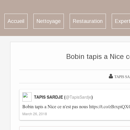
Accueil
Nettoyage
Restauration
Expert
Bobin tapis a Nice c

TAPIS S
TAPIS SARDJE (
@TapisSardje
)
Bobin tapis a Nice ce n'est pas nous
https://t.co/zBrxpiQ
March 26, 2018