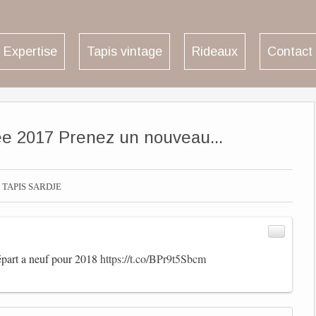
Expertise
Tapis vintage
Rideaux
Contact
ée 2017 Prenez un nouveau...

TAPIS SARDJE
épart a neuf pour 2018
https://t.co/BPr9t5Sbcm