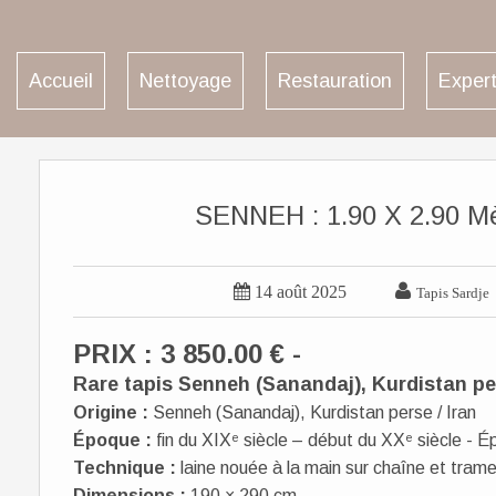
Accueil
Nettoyage
Restauration
Expert
SENNEH : 1.90 X 2.90 Mèt


14 août 2025
Tapis Sardje
PRIX : 3 850.00 € -
Rare tapis Senneh (Sanandaj), Kurdistan pers
Origine :
Senneh (Sanandaj), Kurdistan perse / Iran
Époque :
fin du XIXᵉ siècle – début du XXᵉ siècle - 
Technique :
laine nouée à la main sur chaîne et tram
Dimensions :
190 × 290 cm.