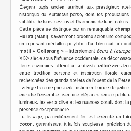
Élégant tapis ancien attribué aux prestigieux ate
historique du Kurdistan perse, dont les productions
subtilité de leurs dessins et l'harmonie de leurs coloris.
Cette pièce se distingue par un remarquable
champ 
Herati (Mahi)
, savamment ordonné selon une compositi
un imposant médaillon polylobé d'un bleu nuit profond
motif « Golfarang »
– littéralement
fleurs à l'europ
XIXᵉ siècle sous l'influence occidentale, ce décor as
fleurs épanouies, offrant un contraste raffiné avec la
entre tradition persane et inspiration florale eur
recherchées des grands ateliers de l'ouest de la Perse
La large bordure principale, richement ornée de palmett
encadre l'ensemble avec une élégance remarquable et 
lumineux, les verts olive et les nuances corail, dont l
présence exceptionnelle.
Le tissage, particulièrement fin, est exécuté en
lai
coton
, garantissant à la fois souplesse, précision 