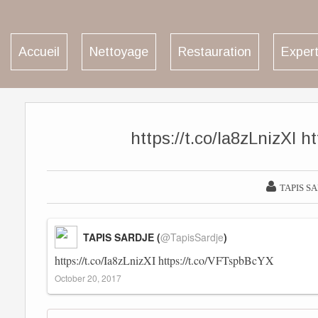
Accueil
Nettoyage
Restauration
Expert
https://t.co/Ia8zLnizXI 

TAPIS S
TAPIS SARDJE (
@TapisSardje
)
https://t.co/Ia8zLnizXI
https://t.co/VFTspbBcYX
October 20, 2017