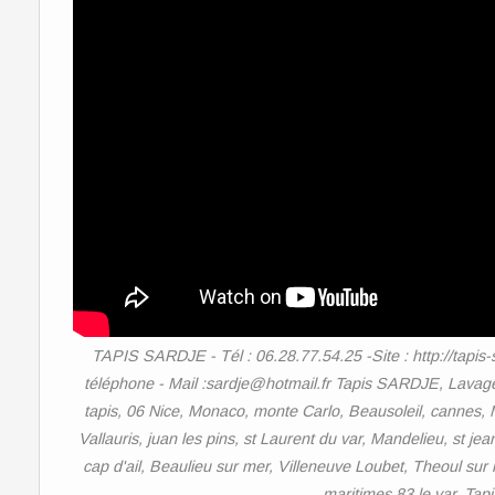
TAPIS SARDJE - Tél : 06.28.77.54.25 -Site : http://tapis-
téléphone - Mail :sardje@hotmail.fr Tapis SARDJE, Lavage,
tapis, 06 Nice, Monaco, monte Carlo, Beausoleil, cannes,
Vallauris, juan les pins, st Laurent du var, Mandelieu, st j
cap d'ail, Beaulieu sur mer, Villeneuve Loubet, Theoul sur
maritimes 83 le var, Tap