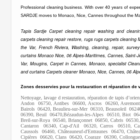
Professional cleaning business. With over 40 years of exper
SARDJE moves to Monaco, Nice, Cannes throughout the Mari
Tapis Sardje Carpet cleaning repair washing and cleanin
carpets cleaning repair restore, rugs rugs carpets cleaning
the Var, French Riviera, Washing, cleaning, repair, survey
curtains Monaco Nice, 06 Alpes-Maritimes, Cannes, Saint-J
Var, Mougins, Carpet in Cannes, Monaco, specialist Clean
and curtains Carpets cleaner Monaco, Nice, Cannes, 06 Alp
Zones desservies pour la restauration et réparation de 
Nettoyage, lavage d restauration, réparation de tapis d’or
Andon 06750, Antibes 06600, Ascros 06260, Asremont
Bairols 06420, Beaulieu-sur-Mer 06310, Beausoleil 0624
06390, Beuil 06470,Bézaudun-les-Alpes 06510, Biot 0
Breil-sur-Roya 06540, Briançonnet 06850, Cabris 06530
Cantaron 06340, Cap-d'Ail 06320, Carros 06510, Cast
Caussols 06460, Châteauneuf-d'Entraunes 06470, Châtea
Cipières 06620, Clans 06420, Coaraze 06390, Collongu