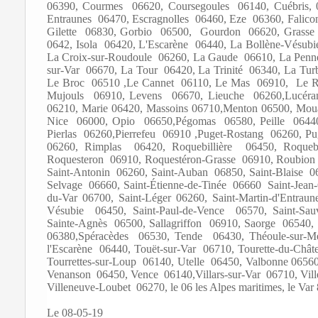
06390, Courmes 06620, Coursegoules 06140, Cuébris,
Entraunes 06470, Escragnolles 06460, Eze 06360, Falico
Gilette 06830, Gorbio 06500, Gourdon 06620, Grasse 
0642, Isola 06420, L'Escarène 06440, La Bollène-Vésub
La Croix-sur-Roudoule 06260, La Gaude 06610, La Penne
sur-Var 06670, La Tour 06420, La Trinité 06340, La Tu
Le Broc 06510 ,Le Cannet 06110, Le Mas 06910, Le Ro
Mujouls 06910, Levens 06670, Lieuche 06260,Lucéra
06210, Marie 06420, Massoins 06710,Menton 06500, Mou
Nice 06000, Opio 06650,Pégomas 06580, Peille 0644
Pierlas 06260,Pierrefeu 06910 ,Puget-Rostang 06260, P
06260, Rimplas 06420, Roquebillière 06450, Roquebr
Roquesteron 06910, Roquestéron-Grasse 06910, Roubion
Saint-Antonin 06260, Saint-Auban 06850, Saint-Blaise 06
Selvage 06660, Saint-Étienne-de-Tinée 06660 Saint-Jean-
du-Var 06700, Saint-Léger 06260, Saint-Martin-d'Entrau
Vésubie 06450, Saint-Paul-de-Vence 06570, Saint-Sauv
Sainte-Agnès 06500, Sallagriffon 06910, Saorge 06540
06380,Spéracèdes 06530, Tende 06430, Théoule-sur-M
l'Escarène 06440, Touët-sur-Var 06710, Tourette-du-Chât
Tourrettes-sur-Loup 06140, Utelle 06450, Valbonne 0656
Venanson 06450, Vence 06140,Villars-sur-Var 06710, Vill
Villeneuve-Loubet 06270, le 06 les Alpes maritimes, le Va
Le 08-05-19