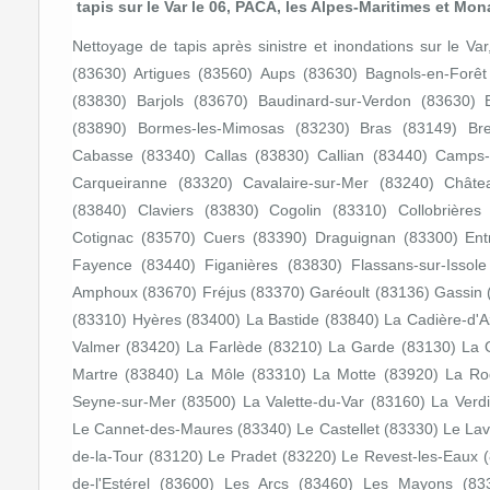
tapis
sur le Var le 06, PACA, les Alpes-Maritimes et Mo
Nettoyage de tapis après sinistre et inondations sur le V
(83630) Artigues (83560) Aups (83630) Bagnols-en-For
(83830) Barjols (83670) Baudinard-sur-Verdon (83630) 
(83890) Bormes-les-Mimosas (83230) Bras (83149) Bre
Cabasse (83340) Callas (83830) Callian (83440) Camps-
Carqueiranne (83320) Cavalaire-sur-Mer (83240) Châte
(83840) Claviers (83830) Cogolin (83310) Collobrière
Cotignac (83570) Cuers (83390) Draguignan (83300) Ent
Fayence (83440) Figanières (83830) Flassans-sur-Issole
Amphoux (83670) Fréjus (83370) Garéoult (83136) Gassin 
(83310) Hyères (83400) La Bastide (83840) La Cadière-d'A
Valmer (83420) La Farlède (83210) La Garde (83130) La 
Martre (83840) La Môle (83310) La Motte (83920) La R
Seyne-sur-Mer (83500) La Valette-du-Var (83160) La Verd
Le Cannet-des-Maures (83340) Le Castellet (83330) Le La
de-la-Tour (83120) Le Pradet (83220) Le Revest-les-Eaux 
de-l'Estérel (83600) Les Arcs (83460) Les Mayons (83