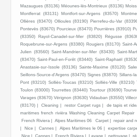
Mazaugues (83136) Méounes-lès-Montrieux (83136) Moiss
Montferrat (83131) Montfort-sur-Argens (83570) Montm
Ollières (83470) Ollioules (83190) Pierrefeu-du-Var (83
Pontevès (83670) Pourcieux (83470) Pourrières (83910) Pu
(83350) Rayol-Canadel-sur-Mer (83820) Régusse (8363
Roquebrune-sur-Argens (83380) Rougiers (83170) Saint-An
Julien (83560) Saint-Mandrier-sur-Mer (83430) Saint-Mart
(83470) Saint-Paul-en-Forêt (83440) Saint-Raphaël (83530
Anastasie-sur-Issole (83136) Sainte-Maxime (83120) Sale
Seillons-Source-d'Argens (83470) Signes (83870) Sillans-l
Pont (83210) Solliès-Toucas (83210) Solliès-Ville (8321
Toulon (83000) Tourrettes (83440) Tourtour (83690) Tourv
Varages (83670) Vérignon (83630) Vidauban (83550) Villec
(83170) | Cleaning | restor Carpet rugs | de tapis et r
maritimes french rivièra Washing Cleaning Carpet Repai
French Riviera | Alpes Maritimes 06 Carpet | repair and res
| Nice | Cannes | Alpes Maritimes le 06 | expertise carpe
Nice | Cannes | French Riviera | Lavage | nettoyage | répa