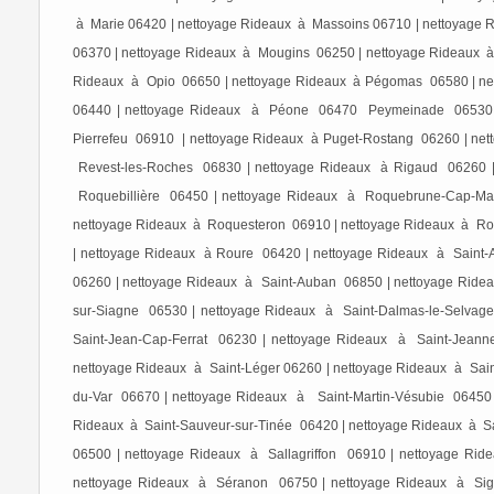
à Marie 06420 | nettoyage Rideaux à Massoins 06710 | nettoyage
06370 | nettoyage Rideaux à Mougins 06250 | nettoyage Rideaux à
Rideaux à Opio 06650 | nettoyage Rideaux à Pégomas 06580 | net
06440 | nettoyage Rideaux à Péone 06470 Peymeinade 06530 |
Pierrefeu 06910 | nettoyage Rideaux à Puget-Rostang 06260 | ne
Revest-les-Roches 06830 | nettoyage Rideaux à Rigaud 06260 
Roquebillière 06450 | nettoyage Rideaux à Roquebrune-Cap-Mar
nettoyage Rideaux à Roquesteron 06910 | nettoyage Rideaux à R
| nettoyage Rideaux à Roure 06420 | nettoyage Rideaux à Saint-
06260 | nettoyage Rideaux à Saint-Auban 06850 | nettoyage Ridea
sur-Siagne 06530 | nettoyage Rideaux à Saint-Dalmas-le-Selvag
Saint-Jean-Cap-Ferrat 06230 | nettoyage Rideaux à Saint-Jeann
nettoyage Rideaux à Saint-Léger 06260 | nettoyage Rideaux à Saint
du-Var 06670 | nettoyage Rideaux à Saint-Martin-Vésubie 06450 
Rideaux à Saint-Sauveur-sur-Tinée 06420 | nettoyage Rideaux à Sa
06500 | nettoyage Rideaux à Sallagriffon 06910 | nettoyage R
nettoyage Rideaux à Séranon 06750 | nettoyage Rideaux à Sig