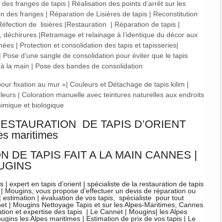
es franges de tapis | Réalisation des points d’arrêt sur les
tion des franges | Réparation de Lisières de tapis | Reconstitution
 Réfection de lisières |Restauration | Réparation de tapis |
, déchirures |Retramage et relainage à l’identique du décor aux
s | Protection et consolidation des tapis et tapisseries|
 Pose d’une sangle de consolidation pour éviter que le tapis
 à la main | Pose des bandes de consolidation
r fixation au mur »| Couleurs et Détachage de tapis kilim |
eurs | Coloration manuelle avec teintures naturelles aux endroits
imique et biologique​
RESTAURATION DE TAPIS D’ORIENT
s maritimes​
DE TAPIS FAIT A LA MAIN CANNES |
OUGINS
| expert en tapis d’orient | spécialiste de la restauration de tapis
| Mougins, vous propose d’effectuer un devis de réparation ou
 estimation | évaluation de vos tapis, spécialiste pour tout
t | Mougins Nettoyage Tapis et sur les Alpes-Maritimes, Cannes
ation et expertise des tapis | Le Cannet | Mougins| les Alpes
ugins les Alpes maritimes | Estimation de prix de vos tapis | Le