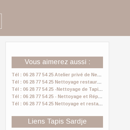
Vous aimerez aussi :
Tél : 06 28 77 54 25 Atelier privé de Nettoyage et restauration de tapis, Cannes, Nice, Monaco
Tél : 06 28 77 54 25 Nettoyage restauration de tapis moquettes rideaux et voilages cannes
Tél : 06 28 77 54 25 -Nettoyage de Tapis Alpes-Maritimes et Monaco
Tél : 06 28 77 54 25 - Nettoyage et Réparation de Tapis à Nice, Cannes,Monaco
Tél : 06 28 77 54 25 Nettoyage et restauration de tapis Nice, Cannes, Monaco
Liens Tapis Sardje