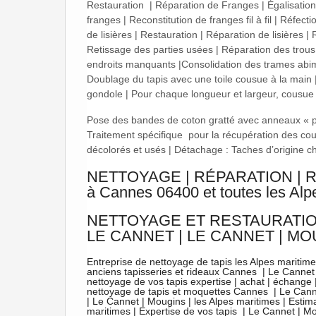
Restauration | Réparation de Franges | Égalisation d
franges | Reconstitution de franges fil à fil | Réfec
de lisières | Restauration | Réparation de lisières |
Retissage des parties usées | Réparation des trous
endroits manquants |Consolidation des trames abimée
Doublage du tapis avec une toile cousue à la main |
gondole | Pour chaque longueur et largeur, cousue
Pose des bandes de coton gratté avec anneaux « pou
Traitement spécifique pour la récupération des coul
décolorés et usés | Détachage : Taches d’origine ch
NETTOYAGE | RÉPARATION | 
à Cannes 06400 et toutes les Alpe
NETTOYAGE ET RESTAURATION 
LE CANNET | LE CANNET | M
Entreprise de nettoyage de tapis les Alpes maritimes 
anciens tapisseries et rideaux Cannes | Le Cannet 
nettoyage de vos tapis expertise | achat | échange |
nettoyage de tapis et moquettes Cannes | Le Canne
| Le Cannet | Mougins | les Alpes maritimes | Estim
maritimes | Expertise de vos tapis | Le Cannet | Mo