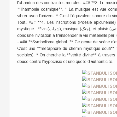
l'abandon des contraintes morales. ### **3. Le musici
**l’harmonie cosmique**. * La musique est vue comme
vibrer avec l’univers. * C’est l’équivalent sonore du v
Tout. ### **4. Les inscriptions (Poésie épicurienne)
mystique : **vin (شراب), musique (چنگ), et plaisir (کتف)**. * Le bas évoque la "coupe qui éveille l’esprit",
donc une invitation à transcender la vie matérielle par 
- ### **Symbolisme global :** Ce genre de scène n’est
C’est une **métaphore du chemin mystique soufi** : 
sociales). * On cherche la **vérité divine** à travers l
douce contre l’hypocrisie et une quête d’authenticité.