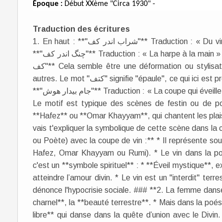
Époque :
Début XXème "Circa 1930" -
Traduction des écritures
1. En haut : **"شراب اندر کف"** Traduction : « Du vin à la main » ou « Le vin en main ». 2. À gauche :
**"چنگ اندر کف"** Traduction : « La harpe à la main » ou « La cithare en main ». 3. À droite : **"کتف اندر
کف"** Cela semble être une déformation ou stylisation, mais probablement voulu pour rimer avec les
autres. Le mot "کتف" signifie "épaule", ce qui ici est probablement métaphorique ou poétique. 4. En bas :
**"جام بیدار هوش"** Traduction : « La coupe qui éveille l'esprit » ou « La coupe de l’éveil de l’intelligence ».
Le motif est typique des scènes de festin ou de po
**Hafez** ou **Omar Khayyam**, qui chantent les plaisir
vais t'expliquer la symbolique de cette scène dans la
ou Poète) avec la coupe de vin :** * Il représente so
Hafez, Omar Khayyam ou Rumi). * Le vin dans la poé
c'est un **symbole spirituel** : * **Éveil mystique**, 
atteindre l’amour divin. * Le vin est un "interdit" terr
dénonce l'hypocrisie sociale. ### **2. La femme danseu
charnel**, la **beauté terrestre**. * Mais dans la poési
libre** qui danse dans la quête d’union avec le Divin