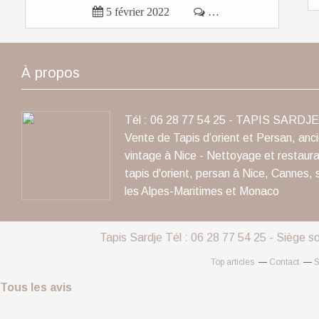

5 février 2022

…
À propos
Tél : 06 28 77 54 25 - TAPIS SARDJE 
Vente de Tapis d’orient et Persan, anc
vintage à Nice - Nettoyage et restaura
tapis d'orient, persan à Nice, Cannes, 
les Alpes-Maritimes et Monaco
Tapis Sardje Tél : 06 28 77 54 25 - Siège s
Top articles
Contact
S
Tous les avis