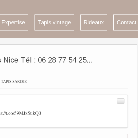
Expertise
Tapis vintage
Rideaux
Contact
Nice Tél : 06 28 77 54 25...

TAPIS SARDJE
ps://t.co/59MJx5ukQ3