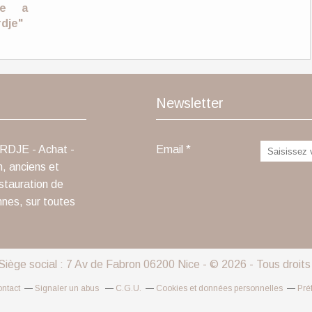
age a
rdje"
Newsletter
ARDJE - Achat -
Email
n, anciens et
stauration de
nnes, sur toutes
 Siège social : 7 Av de Fabron 06200 Nice - © 2026 - Tous droit
ntact
Signaler un abus
C.G.U.
Cookies et données personnelles
Pré