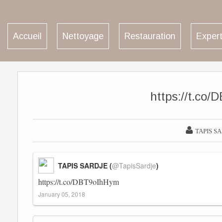
Accueil
Nettoyage
Restauration
Expert
https://t.co

TAPIS S
TAPIS SARDJE (
@TapisSardje
)
https://t.co/DBT9oIhHym
January 05, 2018